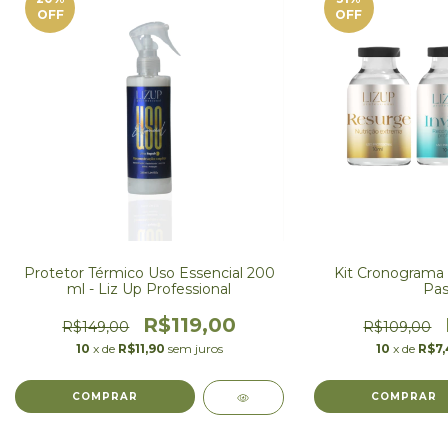
OFF
OFF
Protetor Térmico Uso Essencial 200
Kit Cronograma C
ml - Liz Up Professional
Pas
R$119,00
R$149,00
R$109,00
10
x de
R$11,90
sem juros
10
x de
R$7,