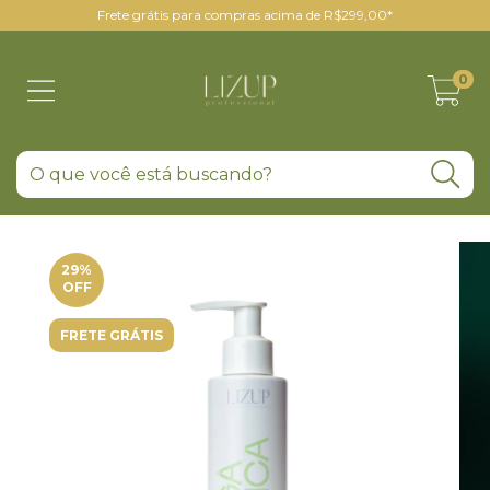
Frete grátis para compras acima de R$299,00*
0
29
%
OFF
FRETE GRÁTIS